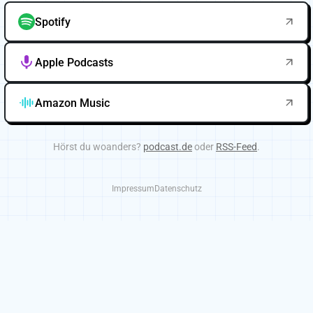
Spotify
Apple Podcasts
Amazon Music
Hörst du woanders?
podcast.de
oder
RSS-Feed
.
Impressum
Datenschutz